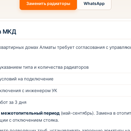
Заменить радиаторы
WhatsApp
 в МКД
квартирных домах Алматы требует согласования с управля
 указанием типа и количества радиаторов
условий на подключение
дключения с инженером УК
бот за 3 дня
в
межотопительный период
(май-сентябрь). Замена в отоп
ации с отключением стояка.
етр подводящих труб, устанавливать запорную арматуру на