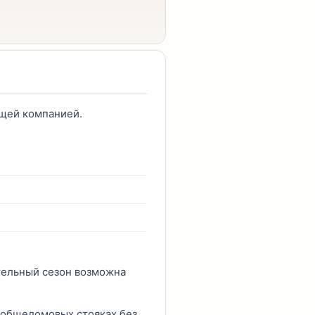
ющей компанией.
ительный сезон возможна
 общедомовых стояках без