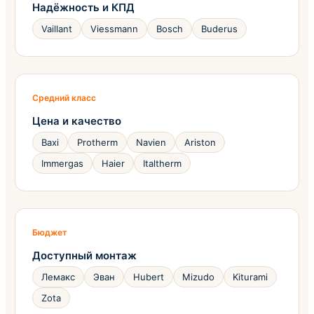
Надёжность и КПД
Vaillant
Viessmann
Bosch
Buderus
Средний класс
Цена и качество
Baxi
Protherm
Navien
Ariston
Immergas
Haier
Italtherm
Бюджет
Доступный монтаж
Лемакс
Эван
Hubert
Mizudo
Kiturami
Zota