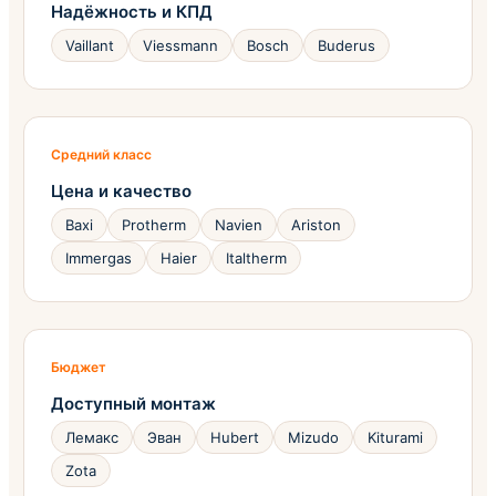
Надёжность и КПД
Vaillant
Viessmann
Bosch
Buderus
Средний класс
Цена и качество
Baxi
Protherm
Navien
Ariston
Immergas
Haier
Italtherm
Бюджет
Доступный монтаж
Лемакс
Эван
Hubert
Mizudo
Kiturami
Zota